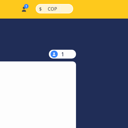
|
|
$
COP
1