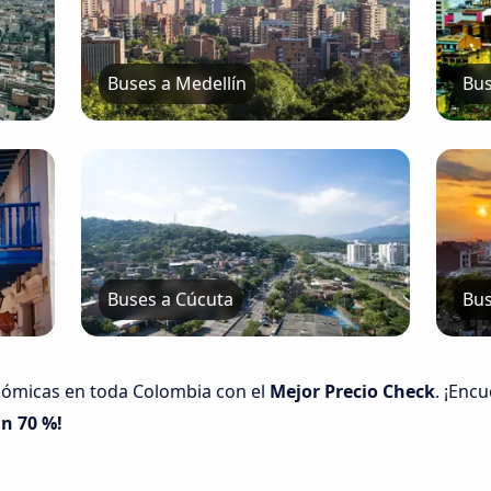
Buses a Medellín
Bus
Buses a Cúcuta
Bus
nómicas en toda Colombia con el
Mejor Precio Check
. ¡Enc
n 70 %!