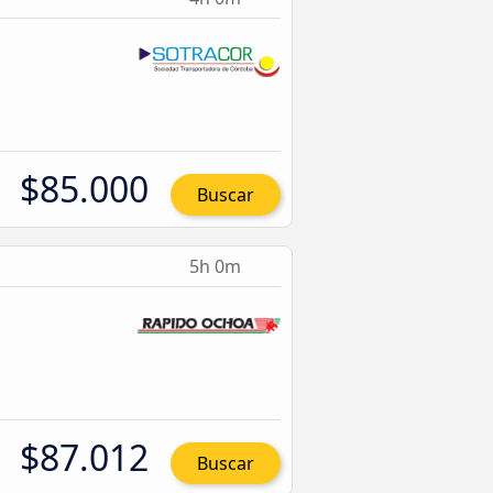
$85.000
Buscar
5h 0m
$87.012
Buscar