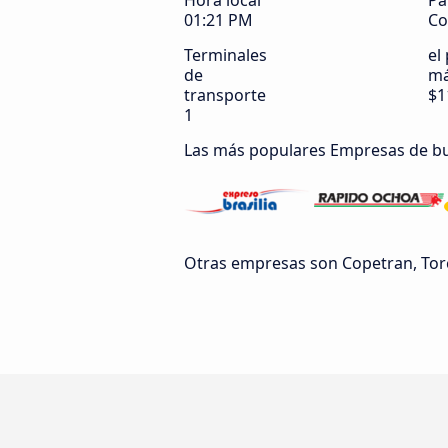
Hora local
Pa
01:21 PM
Co
Terminales
el
de
má
transporte
$1
1
Las más populares Empresas de b
Otras empresas son Copetran, Tor