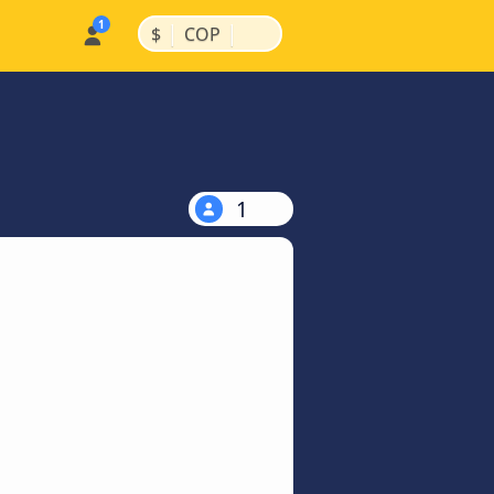
|
|
$
COP
1