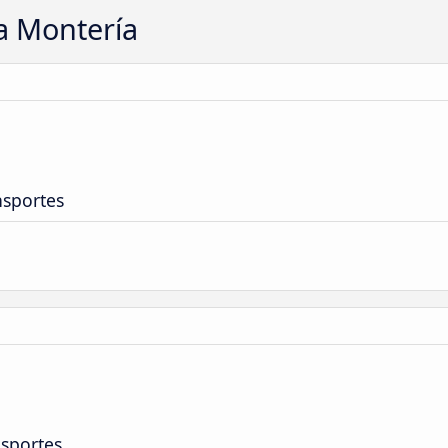
a Montería
nsportes
nsportes