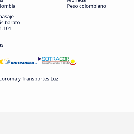
ís
Moneda
lombia
Peso colombiano
 pasaje
s barato
1.101
us
coroma y Transportes Luz