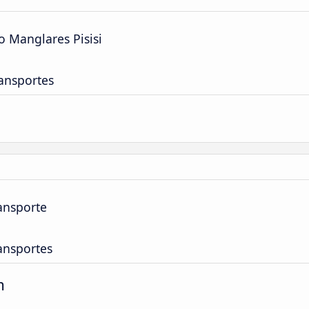
o Manglares Pisisi
ansportes
ansporte
ansportes
m