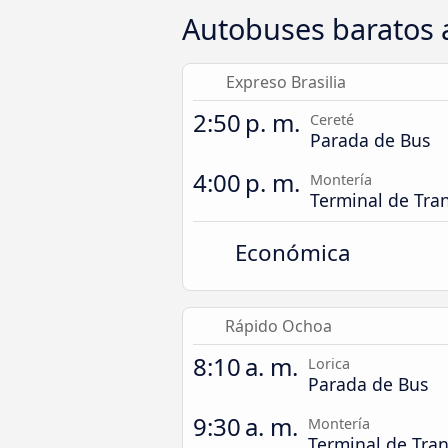
Autobuses baratos 
Expreso Brasilia
2:50 p. m.
Cereté
Parada de Bus
4:00 p. m.
Montería
Terminal de Tra
Económica
Rápido Ochoa
8:10 a. m.
Lorica
Parada de Bus
9:30 a. m.
Montería
Terminal de Tra