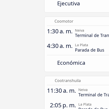
Ejecutiva
Coomotor
1:30 a. m.
Neiva
Terminal de Tra
4:30 a. m.
La Plata
Parada de Bus
Económica
Cootranshuila
11:30 a. m.
Neiva
Terminal de Tr
2:05 p. m.
La Plata