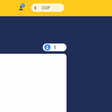
|
|
$
COP
1