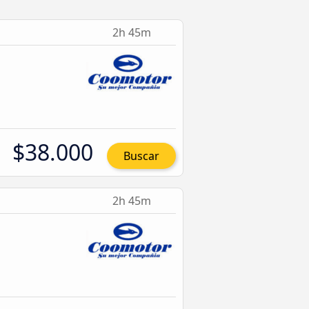
2h 45m
$38.000
Buscar
2h 45m