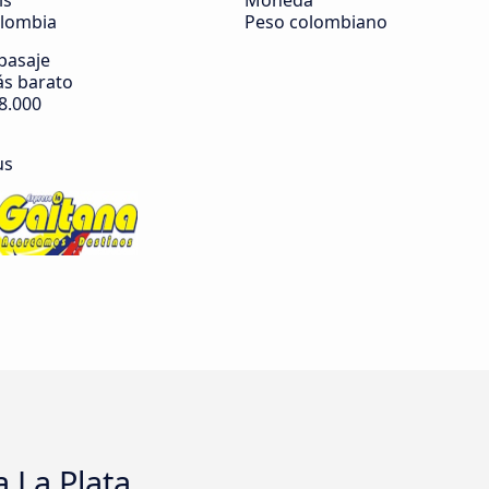
ís
Moneda
lombia
Peso colombiano
 pasaje
s barato
8.000
us
 La Plata