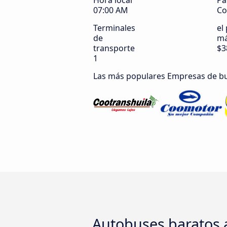
Hora local
Pa
07:00 AM
Co
Terminales
el
de
má
transporte
$3
1
Las más populares Empresas de b
Autobuses baratos a