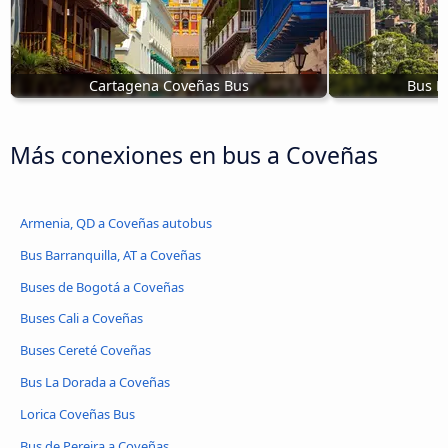
Cartagena Coveñas Bus
Bus M
Más conexiones en bus a Coveñas
Armenia, QD a Coveñas autobus
Bus Barranquilla, AT a Coveñas
Buses de Bogotá a Coveñas
Buses Cali a Coveñas
Buses Cereté Coveñas
Bus La Dorada a Coveñas
Lorica Coveñas Bus
Bus de Pereira a Coveñas