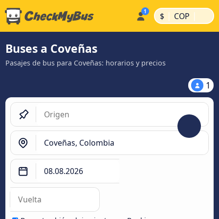
|
|
$
COP
Buses a Coveñas
Pasajes de bus para Coveñas: horarios y precios
1