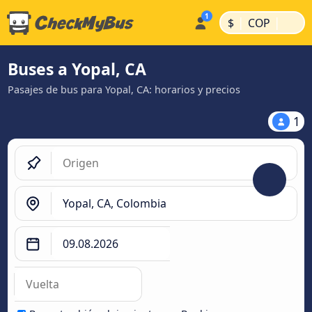
|
|
$
COP
Buses a Yopal, CA
Pasajes de bus para Yopal, CA: horarios y precios
1