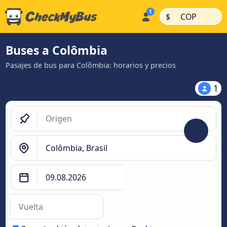
|
|
$
COP
Buses a Colômbia
Pasajes de bus para Colômbia: horarios y precios
1