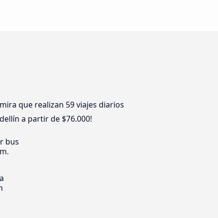
ra que realizan 59 viajes diarios
ellín a partir de $76.000!
er bus
 m.
ia
m