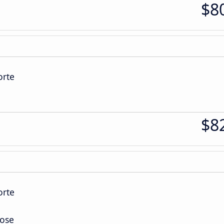
$8
orte
$8
orte
Jose