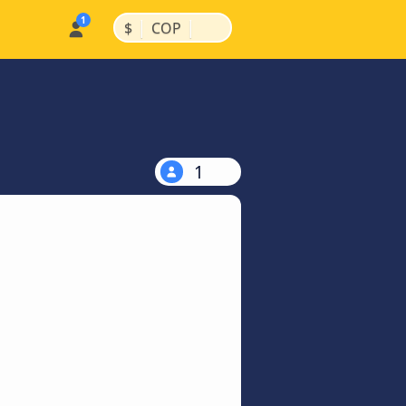
|
|
$
COP
1