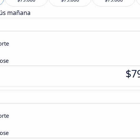
bús mañana
orte
Jose
$7
orte
Jose