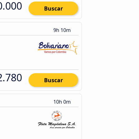
0.000
Buscar
9h 10m
2.780
Buscar
10h 0m