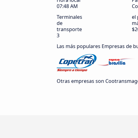
Hora local
Pa
07:48 AM
Co
Terminales
el
de
má
transporte
$2
3
Las más populares Empresas de b
Otras empresas son Cootransmagda