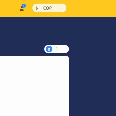
|
|
$
COP
1