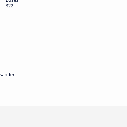
Buses
322
ssander