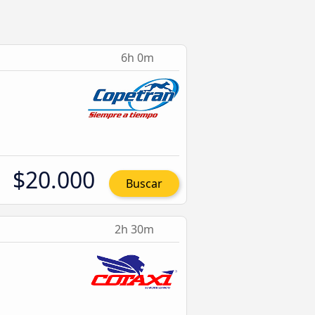
6h 0m
$20.000
Buscar
2h 30m