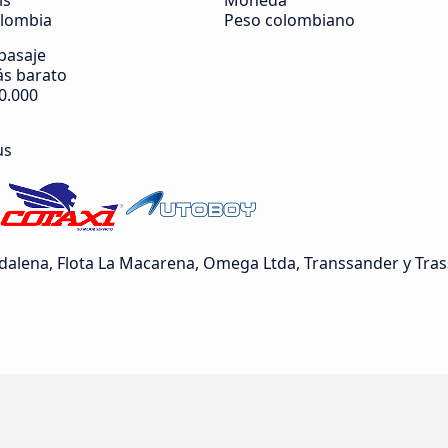
ís
Moneda
lombia
Peso colombiano
 pasaje
s barato
0.000
us
lena, Flota La Macarena, Omega Ltda, Transsander y Tra