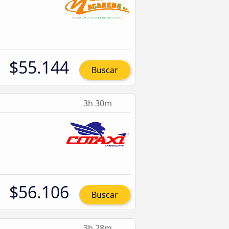
$55.144
Buscar
3h 30m
$56.106
Buscar
3h 28m