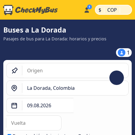
|
|
$
COP
Buses a La Dorada
Pasajes de bus para La Dorada: horarios y precios
1