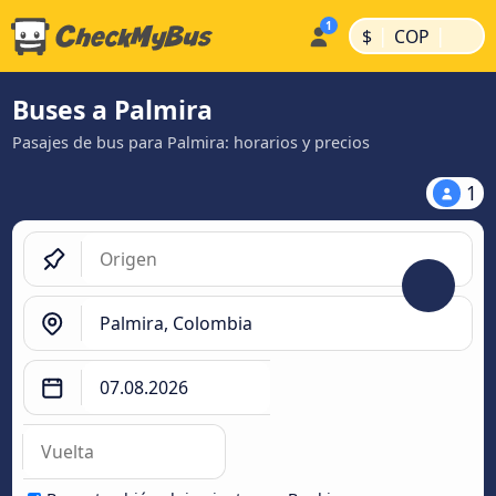
|
|
$
COP
Buses a Palmira
Pasajes de bus para Palmira: horarios y precios
1