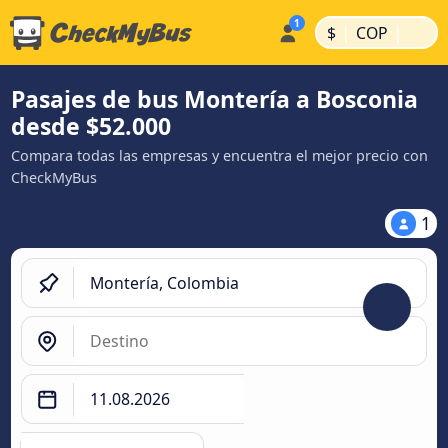
|
|
$
COP
Pasajes de bus Montería a Bosconia
desde $52.000
Compara todas las empresas y encuentra el mejor precio con
CheckMyBus
1