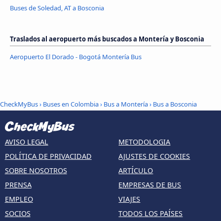
Buses de Soledad, AT a Bosconia
Traslados al aeropuerto más buscados a Montería y Bosconia
Aeropuerto El Dorado - Bogotá Montería Bus
CheckMyBus
›
Buses en Colombia
›
Bus a Montería
›
Bus a Bosconia
AVISO LEGAL
METODOLOGIA
POLÍTICA DE PRIVACIDAD
AJUSTES DE COOKIES
SOBRE NOSOTROS
ARTÍCULO
PRENSA
EMPRESAS DE BUS
EMPLEO
VIAJES
SOCIOS
TODOS LOS PAÍSES