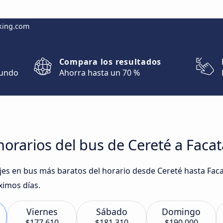
king.com
Compara los resultados
mundo
Ahorra hasta un 70 %
orarios del bus de Cereté a Facat
iajes en bus más baratos del horario desde Cereté hasta Fac
ximos días.
Viernes
Sábado
Domingo
$177.610
$181.310
$190.000