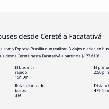
uses desde Cereté a Facatativá
como Expreso Brasilia que realizan 3 viajes diarios en bus
bus desde Cereté hasta Facatativá a partir de $177.610!
El bus más
El prim
rápido
2:50 p. 
15h 0m
Rutas diarias de
Distanc
buses
479,6 k
3 Ø