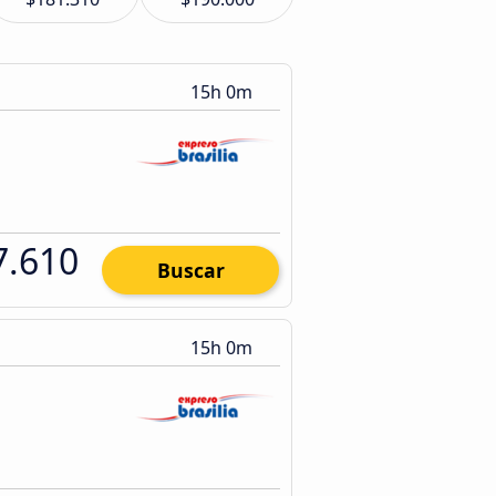
15h 0m
7.610
Buscar
15h 0m