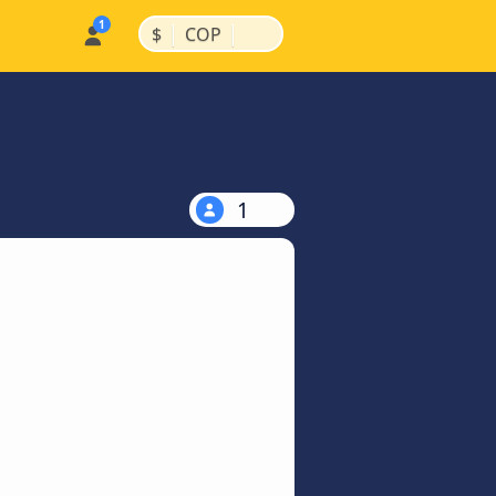
|
|
$
COP
1