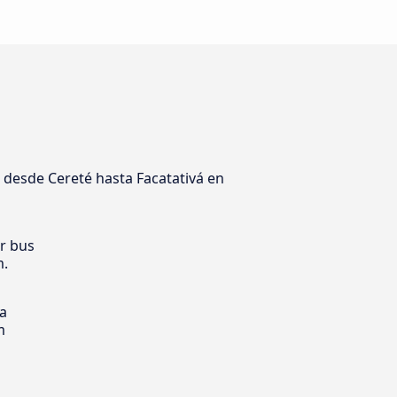
 desde Cereté hasta Facatativá en
er bus
m.
ia
m