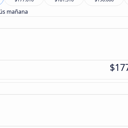
bús mañana
$17