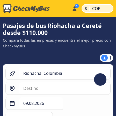
|
|
$
COP
Pasajes de bus Riohacha a Cereté
desde $110.000
Compara todas las empresas y encuentra el mejor precio con
CheckMyBus
1