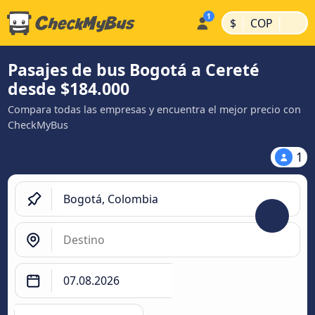
|
|
$
COP
Pasajes de bus Bogotá a Cereté
desde $184.000
Compara todas las empresas y encuentra el mejor precio con
CheckMyBus
1