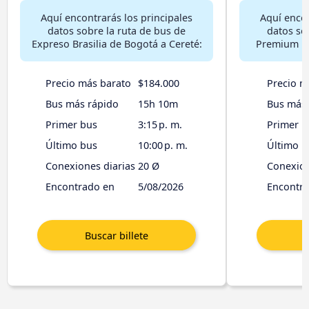
Aquí encontrarás los principales
Aquí encon
datos sobre la ruta de bus de
datos so
Expreso Brasilia de Bogotá a Cereté:
Premium Pl
Precio más barato
$184.000
Precio m
Bus más rápido
15h 10m
Bus más 
Primer bus
3:15 p. m.
Primer b
Último bus
10:00 p. m.
Último b
Conexiones diarias
20 Ø
Conexion
Encontrado en
5/08/2026
Encontr