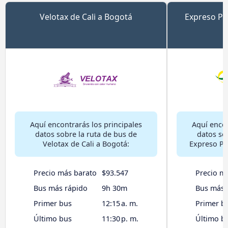
Velotax de Cali a Bogotá
Expreso Pa
Aquí encontrarás los principales
Aquí encon
datos sobre la ruta de bus de
datos so
Velotax de Cali a Bogotá:
Expreso Pa
Precio más barato
$93.547
Precio m
Bus más rápido
9h 30m
Bus más 
Primer bus
12:15 a. m.
Primer b
Último bus
11:30 p. m.
Último b