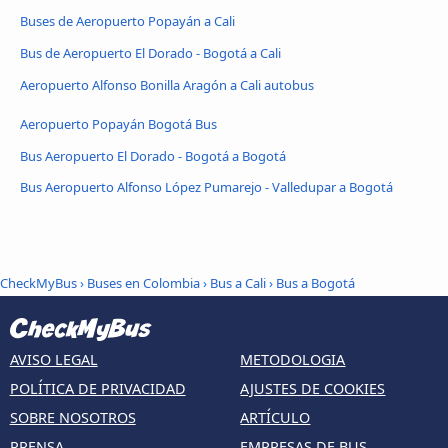
Buses de Aeropuerto Popayán a Cali
Bus de Aeropuerto El Dorado - Bogotá a Cali
Aeropuerto Alfonso Bonilla Aragón a Cali autobus
Aeropuerto Popayán Bogotá Bus
Bus Aeropuerto El Dorado - Bogotá a Bogotá
Bus Aeropuerto Alfonso López Pumarejo - Valledupar a Bogotá
CheckMyBus
›
Buses en Colombia
›
Bus a Cali
›
Bus a Bogotá
AVISO LEGAL
METODOLOGIA
POLÍTICA DE PRIVACIDAD
AJUSTES DE COOKIES
SOBRE NOSOTROS
ARTÍCULO
PRENSA
EMPRESAS DE BUS