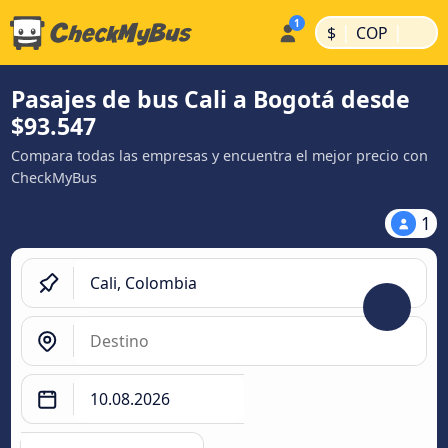
|
|
$
COP
Pasajes de bus Cali a Bogotá desde
$93.547
Compara todas las empresas y encuentra el mejor precio con
CheckMyBus
1