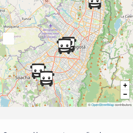
+
−
©
OpenStreetMap
contributors