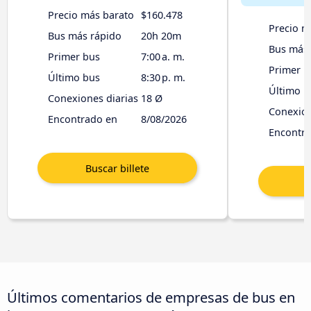
Precio más barato
$160.478
Precio m
Bus más rápido
20h 20m
Bus más 
Primer bus
7:00 a. m.
Primer b
Último bus
8:30 p. m.
Último b
Conexiones diarias
18 Ø
Conexion
Encontrado en
8/08/2026
Encontr
Últimos comentarios de empresas de bus en