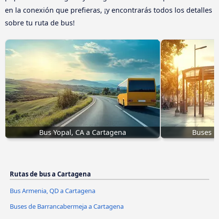
en la conexión que prefieras, ¡y encontrarás todos los detalles
sobre tu ruta de bus!
Bus Yopal, CA a Cartagena
Buses L
Rutas de bus a Cartagena
Bus Armenia, QD a Cartagena
Buses de Barrancabermeja a Cartagena