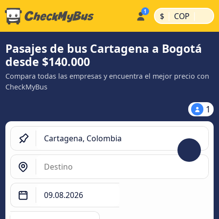
|
|
$
COP
Pasajes de bus Cartagena a Bogotá
desde $140.000
Compara todas las empresas y encuentra el mejor precio con
CheckMyBus
1