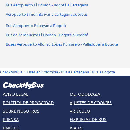
Bus Aeropuerto El Dorado - Bogotá a Cartagena
Aeropuerto Simón Bolívar a Cartagena autobus
Bus Aeropuerto Popayán a Bogotá
Bus de Aeropuerto El Dorado - Bogotá a Bogotá
Buses Aeropuerto Alfonso López Pumarejo - Valledupar a Bogotá
CheckMyBus
›
Buses en Colombia
›
Bus a Cartagena
›
Bus a Bogotá
AVISO LEGAL
METODOLOGIA
POLÍTICA DE PRIVACIDAD
AJUSTES DE COOKIES
SOBRE NOSOTROS
ARTÍCULO
PRENSA
EMPRESAS DE BUS
EMPLEO
VIAJES