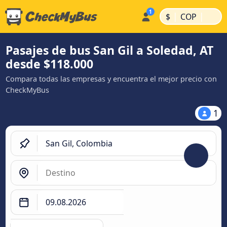
|
|
$
COP
Pasajes de bus San Gil a Soledad, AT
desde $118.000
Compara todas las empresas y encuentra el mejor precio con
CheckMyBus
1