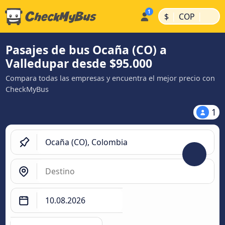
|
|
$
COP
Pasajes de bus Ocaña (CO) a
Valledupar desde $95.000
Compara todas las empresas y encuentra el mejor precio con
CheckMyBus
1