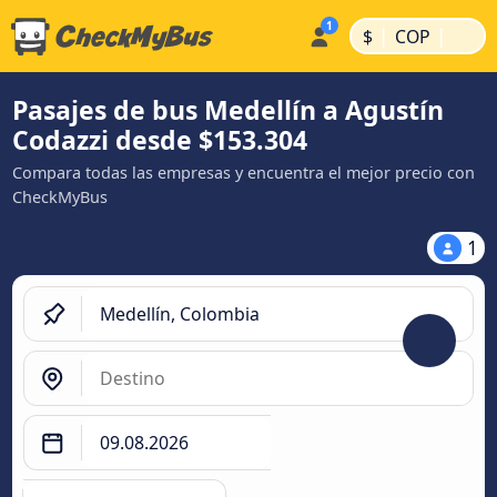
|
|
$
COP
Pasajes de bus Medellín a Agustín
Codazzi desde $153.304
Compara todas las empresas y encuentra el mejor precio con
CheckMyBus
1