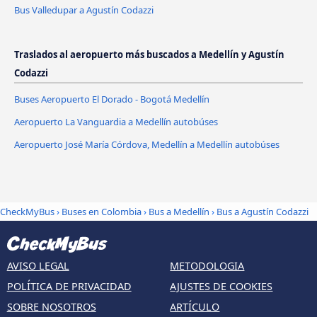
Bus Valledupar a Agustín Codazzi
Traslados al aeropuerto más buscados a Medellín y Agustín
Codazzi
Buses Aeropuerto El Dorado - Bogotá Medellín
Aeropuerto La Vanguardia a Medellín autobúses
Aeropuerto José María Córdova, Medellín a Medellín autobúses
CheckMyBus
›
Buses en Colombia
›
Bus a Medellín
›
Bus a Agustín Codazzi
AVISO LEGAL
METODOLOGIA
POLÍTICA DE PRIVACIDAD
AJUSTES DE COOKIES
SOBRE NOSOTROS
ARTÍCULO