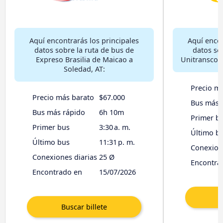
Aquí encontrarás los principales
Aquí encon
datos sobre la ruta de bus de
datos so
Expreso Brasilia de Maicao a
Unitransco 
Soledad, AT:
Precio m
Precio más barato
$67.000
Bus más 
Bus más rápido
6h 10m
Primer b
Primer bus
3:30 a. m.
Último b
Último bus
11:31 p. m.
Conexione
Conexiones diarias
25 Ø
Encontra
Encontrado en
15/07/2026