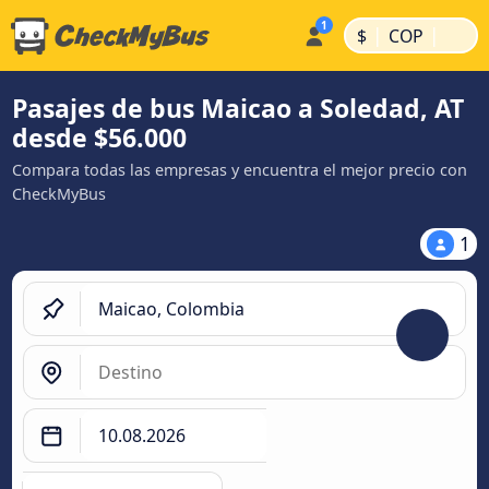
|
|
$
COP
Pasajes de bus Maicao a Soledad, AT
desde $56.000
Compara todas las empresas y encuentra el mejor precio con
CheckMyBus
1