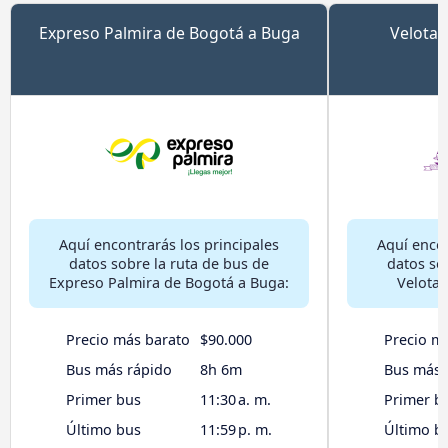
Expreso Palmira de Bogotá a Buga
Velotax
Aquí encontrarás los principales
Aquí encon
datos sobre la ruta de bus de
datos so
Expreso Palmira de Bogotá a Buga:
Velotax
Precio más barato
$90.000
Precio m
Bus más rápido
8h 6m
Bus más 
Primer bus
11:30 a. m.
Primer b
Último bus
11:59 p. m.
Último b