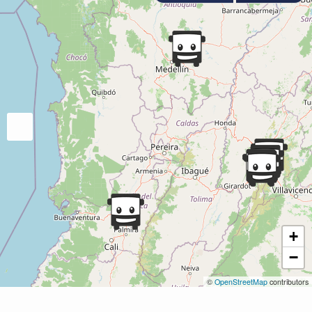
+
−
©
OpenStreetMap
contributors