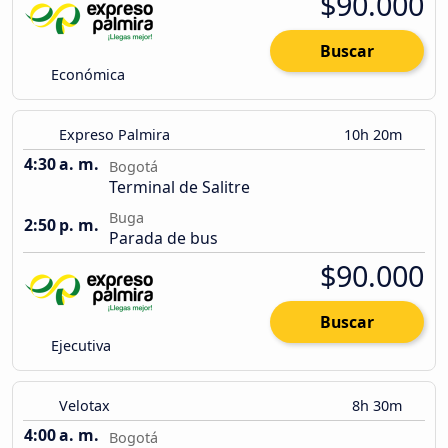
$90.000
Buscar
Económica
Expreso Palmira
10h 20m
4:30 a. m.
Bogotá
Terminal de Salitre
Buga
2:50 p. m.
Parada de bus
$90.000
Buscar
Ejecutiva
Velotax
8h 30m
4:00 a. m.
Bogotá