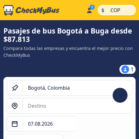
|
|
$
COP
Pasajes de bus Bogotá a Buga desde
$87.813
Compara todas las empresas y encuentra el mejor precio con
CheckMyBus
1