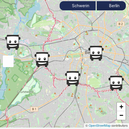
Schwerin
Berlín
+
−
©
OpenStreetMap
contributors