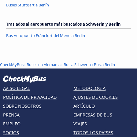
Buses Stuttgart a Berlín
Traslados al aeropuerto más buscados a Schwerin y Berlín
Bus Aeropuerto Fráncfort del Meno a Berlín
CheckMyBus
›
Buses en Alemania
›
Bus a Schwerin
›
Bus a Berlín
AVISO LEGAL
METODOLOGIA
POLÍTICA DE PRIVACIDAD
AJUSTES DE COOKIES
SOBRE NOSOTROS
ARTÍCULO
PRENSA
EMPRESAS DE BUS
EMPLEO
VIAJES
SOCIOS
TODOS LOS PAÍSES