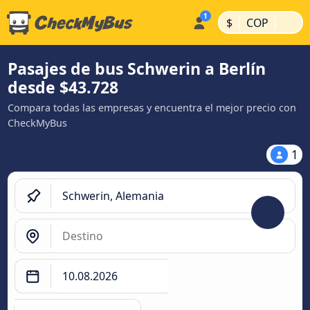
|
|
$
COP
Pasajes de bus Schwerin a Berlín
desde $43.728
Compara todas las empresas y encuentra el mejor precio con
CheckMyBus
1