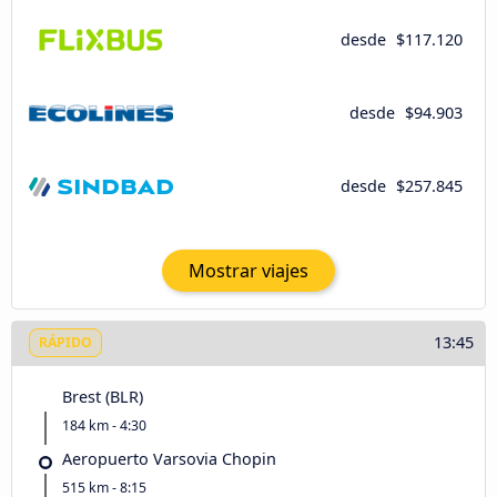
desde
$117.120
desde
$94.903
desde
$257.845
Mostrar viajes
13:45
RÁPIDO
Brest (BLR)
184 km - 4:30
Aeropuerto Varsovia Chopin
515 km - 8:15