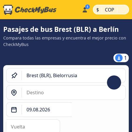
|
|
$
COP
Pasajes de bus Brest (BLR) a Berlín
Compara todas las empresas y encuentra el mejor precio con
CheckMyBus
1