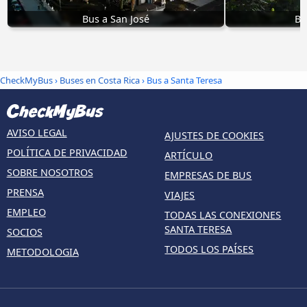
Bus a San José
Bu
CheckMyBus
›
Buses en Costa Rica
› Bus a Santa Teresa
AVISO LEGAL
AJUSTES DE COOKIES
POLÍTICA DE PRIVACIDAD
ARTÍCULO
SOBRE NOSOTROS
EMPRESAS DE BUS
PRENSA
VIAJES
EMPLEO
TODAS LAS CONEXIONES
SANTA TERESA
SOCIOS
TODOS LOS PAÍSES
METODOLOGIA