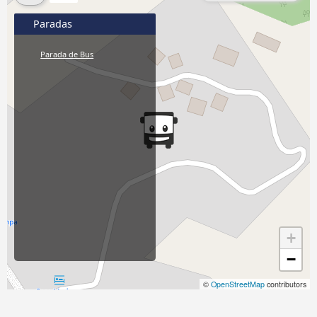
Paradas
Parada de Bus
+
−
©
OpenStreetMap
contributors