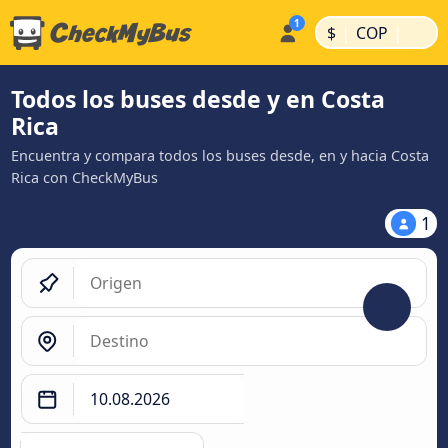
|
|
$
COP
Todos los buses desde y en Costa
Rica
Encuentra y compara todos los buses desde, en y hacia Costa
Rica con CheckMyBus
1