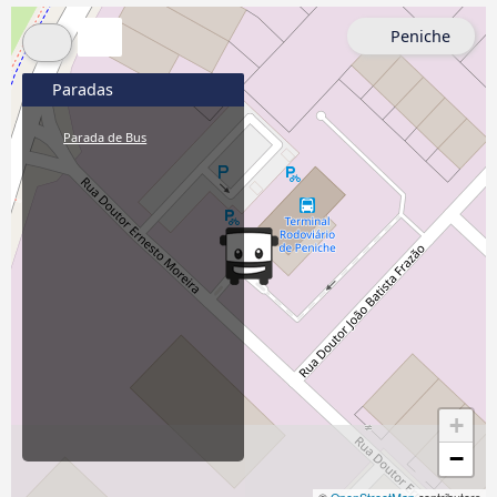
Peniche
Paradas
Parada de Bus
+
−