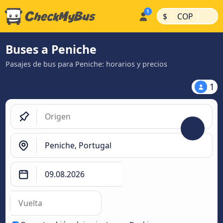
|
|
$
COP
Buses a Peniche
Pasajes de bus para Peniche: horarios y precios
1