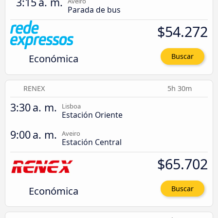
3:15 a. m.
Aveiro
Parada de bus
$54.272
Económica
Buscar
RENEX
5h 30m
3:30 a. m.
Lisboa
Estación Oriente
9:00 a. m.
Aveiro
Estación Central
$65.702
Económica
Buscar