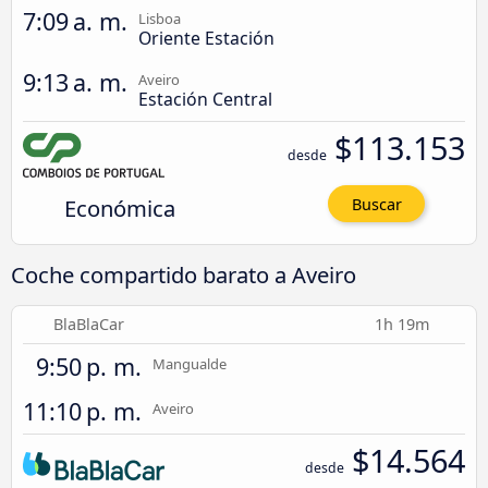
7:09 a. m.
Lisboa
Oriente Estación
9:13 a. m.
Aveiro
Estación Central
$113.153
desde
Económica
Buscar
Coche compartido barato a Aveiro
BlaBlaCar
1h 19m
9:50 p. m.
Mangualde
11:10 p. m.
Aveiro
$14.564
desde