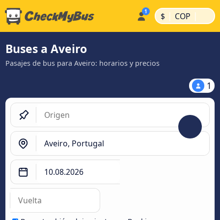
|
|
$
COP
Buses a Aveiro
Pasajes de bus para Aveiro: horarios y precios
1