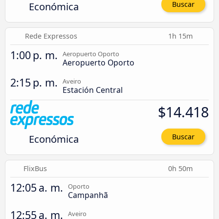
Económica
Buscar
Rede Expressos
1h 15m
1:00 p. m.
Aeropuerto Oporto
Aeropuerto Oporto
2:15 p. m.
Aveiro
Estación Central
$14.418
Económica
Buscar
FlixBus
0h 50m
12:05 a. m.
Oporto
Campanhã
12:55 a. m.
Aveiro