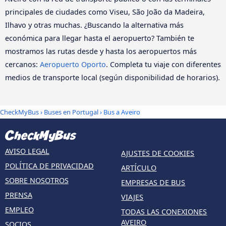
principales de ciudades como Viseu, São João da Madeira,
Ilhavo y otras muchas. ¿Buscando la alternativa más
económica para llegar hasta el aeropuerto? También te
mostramos las rutas desde y hasta los aeropuertos más
cercanos:
Aeropuerto Oporto
. Completa tu viaje con diferentes
medios de transporte local (según disponibilidad de horarios).
CheckMyBus
›
Buses en Portugal
› Bus a Aveiro
AVISO LEGAL
AJUSTES DE COOKIES
POLÍTICA DE PRIVACIDAD
ARTÍCULO
SOBRE NOSOTROS
EMPRESAS DE BUS
PRENSA
VIAJES
EMPLEO
TODAS LAS CONEXIONES
AVEIRO
SOCIOS