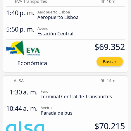
EVA Transportes
4h 10m
1:40 p. m.
Aeropuerto Lisboa
Aeropuerto Lisboa
5:50 p. m.
Aveiro
Estación Central
$69.352
Económica
Buscar
ALSA
9h 14m
1:30 a. m.
Faro
Terminal Central de Transportes
10:44 a. m.
Aveiro
Parada de bus
$70.215