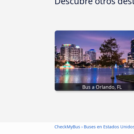
Descubre otros des
Bus a Orlando, FL
CheckMyBus
›
Buses en Estados Unido