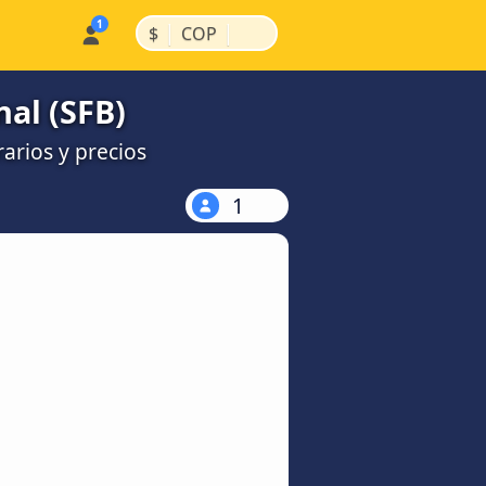
|
|
$
COP
al (SFB)
arios y precios
1