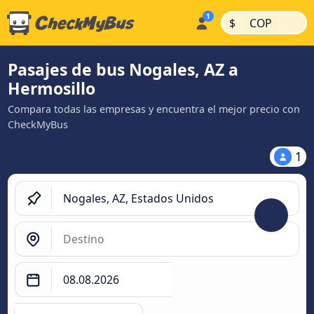
|
|
$
COP
Pasajes de bus Nogales, AZ a
Hermosillo
Compara todas las empresas y encuentra el mejor precio con
CheckMyBus
1