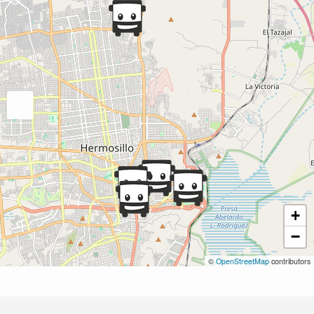
+
−
©
OpenStreetMap
contributors