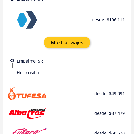
desde
$196.111
Mostrar viajes
Empalme, SR
Hermosillo
desde
$49.091
desde
$37.479
desde
$50.578