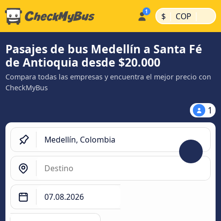
|
|
$
COP
Pasajes de bus Medellín a Santa Fé
de Antioquia desde $20.000
Compara todas las empresas y encuentra el mejor precio con
CheckMyBus
1