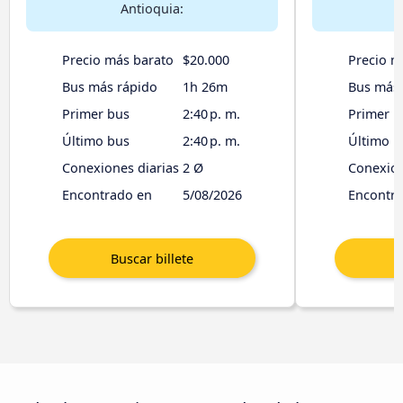
Antioquia:
Precio más barato
$20.000
Precio m
Bus más rápido
1h 26m
Bus más 
Primer bus
2:40 p. m.
Primer b
Último bus
2:40 p. m.
Último b
Conexiones diarias
2 Ø
Conexion
Encontrado en
5/08/2026
Encontr