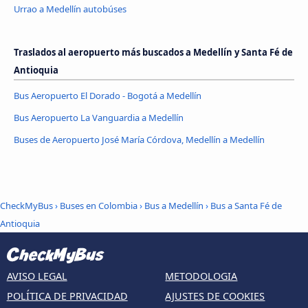
Urrao a Medellín autobúses
Traslados al aeropuerto más buscados a Medellín y Santa Fé de
Antioquia
Bus Aeropuerto El Dorado - Bogotá a Medellín
Bus Aeropuerto La Vanguardia a Medellín
Buses de Aeropuerto José María Córdova, Medellín a Medellín
CheckMyBus
›
Buses en Colombia
›
Bus a Medellín
›
Bus a Santa Fé de
Antioquia
AVISO LEGAL
METODOLOGIA
POLÍTICA DE PRIVACIDAD
AJUSTES DE COOKIES