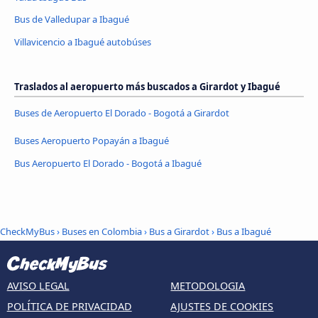
Bus de Valledupar a Ibagué
Villavicencio a Ibagué autobúses
Traslados al aeropuerto más buscados a Girardot y Ibagué
Buses de Aeropuerto El Dorado - Bogotá a Girardot
Buses Aeropuerto Popayán a Ibagué
Bus Aeropuerto El Dorado - Bogotá a Ibagué
CheckMyBus
›
Buses en Colombia
›
Bus a Girardot
›
Bus a Ibagué
AVISO LEGAL
METODOLOGIA
POLÍTICA DE PRIVACIDAD
AJUSTES DE COOKIES