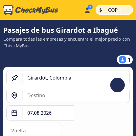
|
|
$
COP
Pasajes de bus Girardot a Ibagué
Compara todas las empresas y encuentra el mejor precio con
CheckMyBus
1