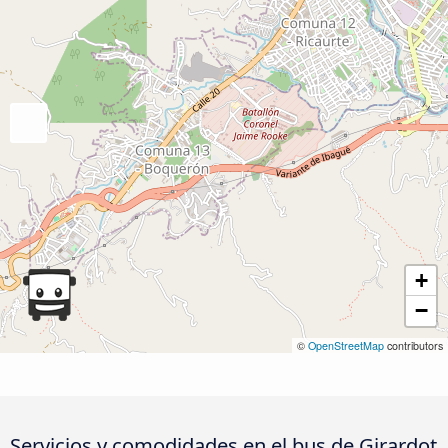
+
−
©
OpenStreetMap
contributors
Servicios y comodidades en el bus de Girardot