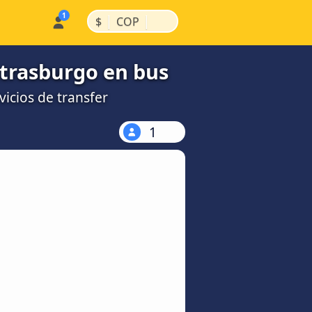
|
|
$
COP
strasburgo en bus
icios de transfer
1