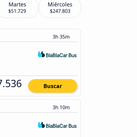
Martes
Miércoles
$51.729
$247.803
3h 35m
7.536
Buscar
3h 10m