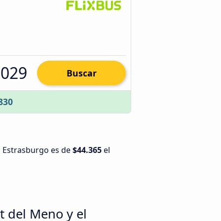
.029
Buscar
830
a Estrasburgo es de
$44.365
el
t del Meno y el