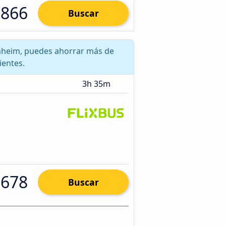
.866
Buscar
nnheim, puedes ahorrar más de
ientes.
3h 35m
.678
Buscar