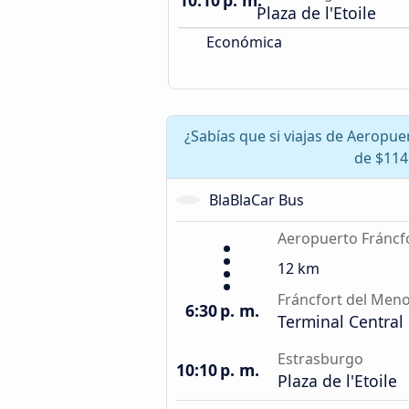
10:10 p. m.
Plaza de l'Etoile
Económica
¿Sabías que si viajas de Aeropu
de $114
BlaBlaCar Bus
Aeropuerto Fráncf
12 km
Fráncfort del Men
6:30 p. m.
Terminal Central
Estrasburgo
10:10 p. m.
Plaza de l'Etoile