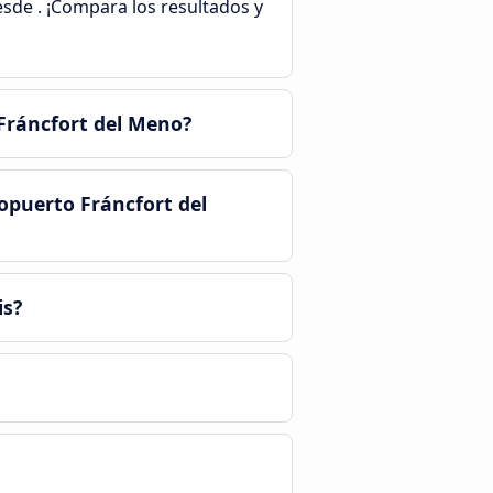
esde . ¡Compara los resultados y
Fráncfort del Meno?
ropuerto Fráncfort del
is?