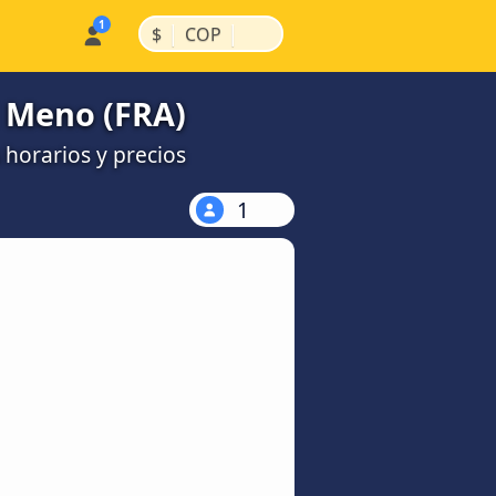
|
|
$
COP
l Meno (FRA)
 horarios y precios
1