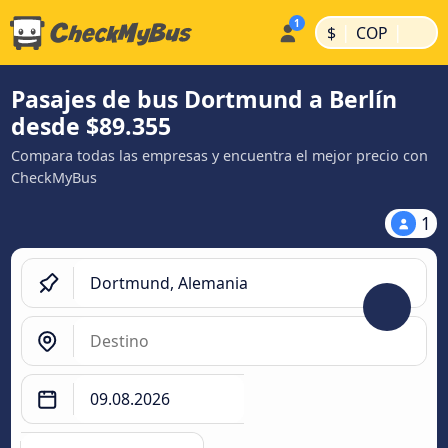
|
|
$
COP
Pasajes de bus Dortmund a Berlín
desde $89.355
Compara todas las empresas y encuentra el mejor precio con
CheckMyBus
1