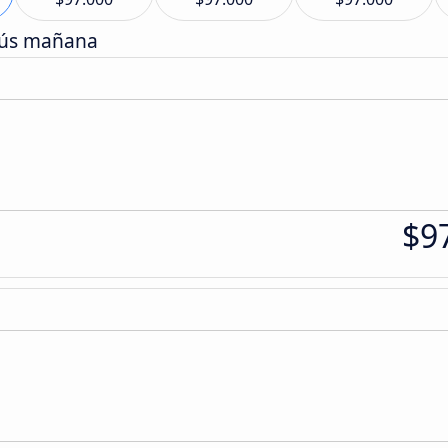
bús mañana
$9