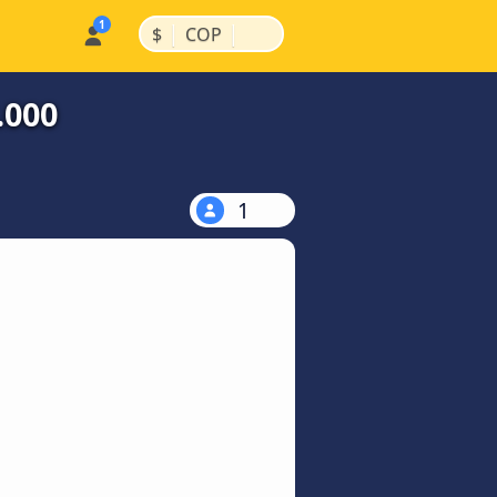
|
|
$
COP
.000
1