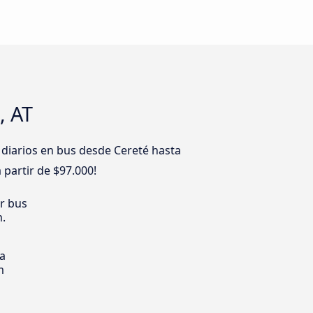
, AT
 diarios en bus desde Cereté hasta
 partir de $97.000!
er bus
m.
ia
m