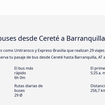
uses desde Cereté a Barranquilla
como Unitransco y Expreso Brasilia que realizan 29 viajes
eserva tu pasaje de bus desde Cereté hasta Barranquilla, AT a
El bus más
El prim
rápido
5:25 a. 
6h 0m
Rutas diarias de
Distanc
buses
256,7 k
29 Ø