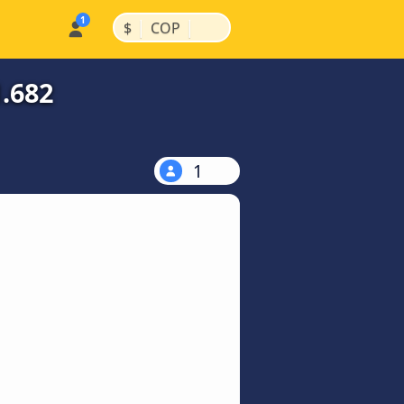
|
|
$
COP
.682
1