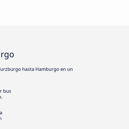
urgo
e Wurzburgo hasta Hamburgo en un
er bus
m.
ia
m