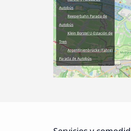
Autobús
Reeperbahn Parada de
Autobús
Klein Borstel U-Estación de
Tren
Argentinienbrücke (Fähre)
Parada de Autobús
Servicios y comodi