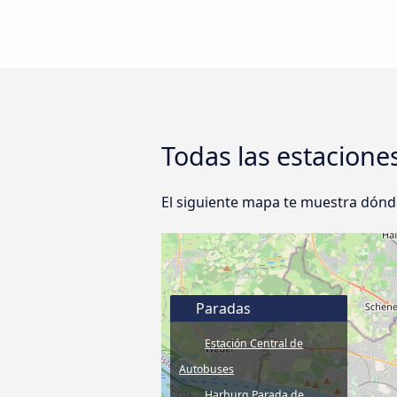
Todas las estacion
El siguiente mapa te muestra dón
Paradas
Estación Central de
Autobuses
Harburg Parada de