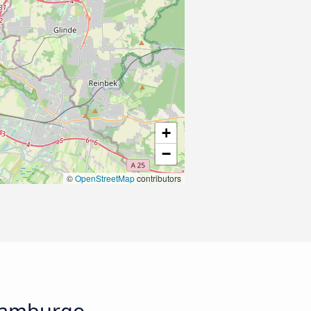
+
−
©
OpenStreetMap
contributors
 Hamburgo