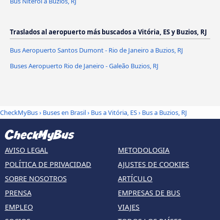
Bus Niterói a Buzios, RJ
Traslados al aeropuerto más buscados a Vitória, ES y Buzios, RJ
Bus Aeropuerto Santos Dumont - Rio de Janeiro a Buzios, RJ
Buses Aeropuerto Rio de Janeiro - Galeão Buzios, RJ
CheckMyBus
›
Buses en Brasil
›
Bus a Vitória, ES
›
Bus a Buzios, RJ
AVISO LEGAL
METODOLOGIA
POLÍTICA DE PRIVACIDAD
AJUSTES DE COOKIES
SOBRE NOSOTROS
ARTÍCULO
PRENSA
EMPRESAS DE BUS
EMPLEO
VIAJES