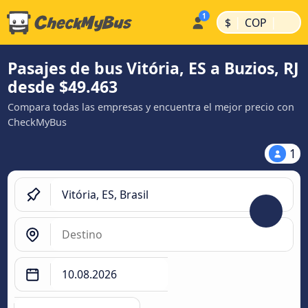
|
|
$
COP
Pasajes de bus Vitória, ES a Buzios, RJ
desde $49.463
Compara todas las empresas y encuentra el mejor precio con
CheckMyBus
1