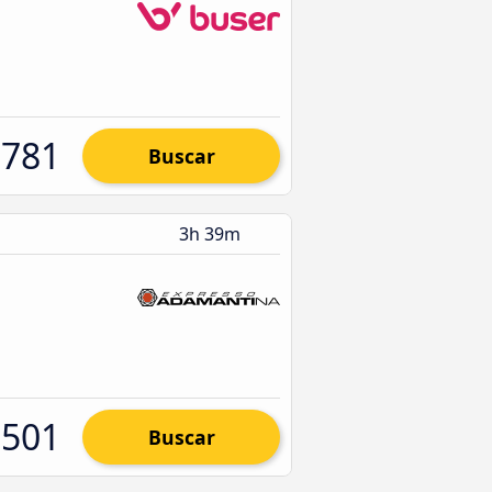
.781
Buscar
3h 39m
.501
Buscar