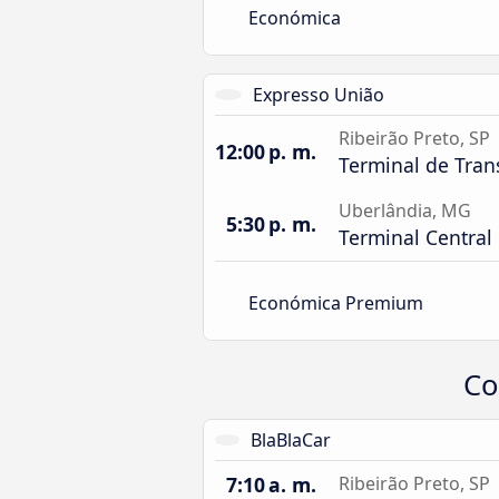
Económica
Expresso União
Ribeirão Preto, SP
12:00 p. m.
Terminal de Tran
Uberlândia, MG
5:30 p. m.
Terminal Central
Económica Premium
Co
BlaBlaCar
7:10 a. m.
Ribeirão Preto, SP