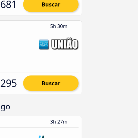
.681
Buscar
5h 30m
.295
Buscar
ngo
3h 27m