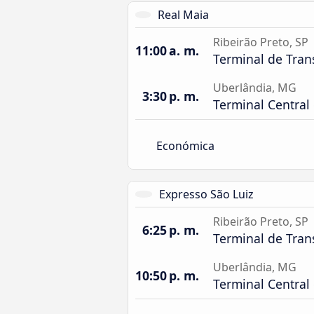
Real Maia
Ribeirão Preto, SP
11:00 a. m.
Terminal de Tran
Uberlândia, MG
3:30 p. m.
Terminal Central
Económica
Expresso São Luiz
Ribeirão Preto, SP
6:25 p. m.
Terminal de Tran
Uberlândia, MG
10:50 p. m.
Terminal Central