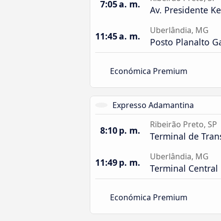
7:05 a. m.
Av. Presidente K
Uberlândia, MG
11:45 a. m.
Posto Planalto G
Económica Premium
Expresso Adamantina
Ribeirão Preto, SP
8:10 p. m.
Terminal de Tran
Uberlândia, MG
11:49 p. m.
Terminal Central
Económica Premium