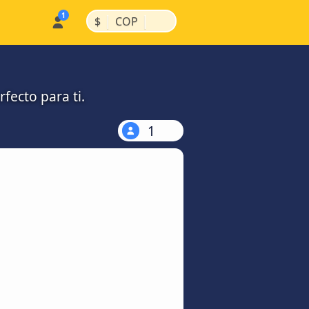
|
|
$
COP
fecto para ti.
1