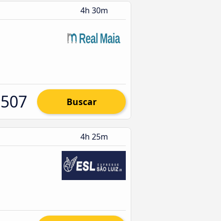
4h 30m
.507
Buscar
4h 25m