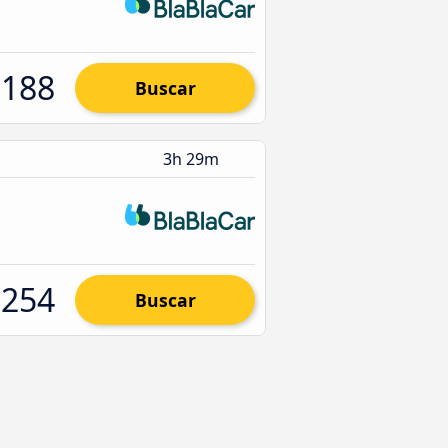
.188
Buscar
3h 29m
.254
Buscar