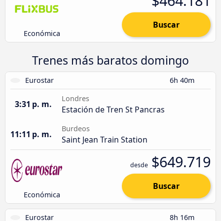
$464.181
Buscar
Económica
Trenes más baratos domingo
Eurostar
6h 40m
Londres
3:31 p. m.
Estación de Tren St Pancras
Burdeos
11:11 p. m.
Saint Jean Train Station
$649.719
desde
Buscar
Económica
Eurostar
8h 16m