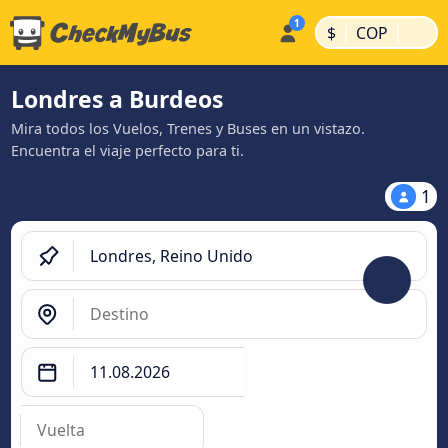
|
|
$
COP
Londres a Burdeos
Mira todos los Vuelos, Trenes y Buses en un vistazo.
Encuentra el viaje perfecto para ti.
1