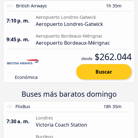
British Airways
1h 35m
Aeropuerto Londres-Gatwick
7:10 p. m.
Aeropuerto Londres-Gatwick
Aeropuerto Bordeaux-Mérignac
9:45 p. m.
Aeropuerto Bordeaux-Mérignac
$262.044
desde
Buscar
Económica
Buses más baratos domingo
FlixBus
18h 35m
Londres
7:30 a. m.
Victoria Coach Station
Burdeos