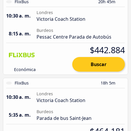
FlixBus
20h 45m
Londres
10:30 a. m.
Victoria Coach Station
Burdeos
8:15 a. m.
Pessac Centre Parada de Autobús
$442.884
Buscar
Económica
FlixBus
18h 5m
Londres
10:30 a. m.
Victoria Coach Station
Burdeos
5:35 a. m.
Parada de bus Saint-Jean