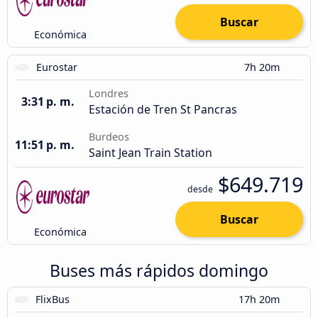
Buscar
Económica
Eurostar
7h 20m
Londres
3:31 p. m.
Estación de Tren St Pancras
Burdeos
11:51 p. m.
Saint Jean Train Station
$649.719
desde
Buscar
Económica
Buses más rápidos domingo
FlixBus
17h 20m