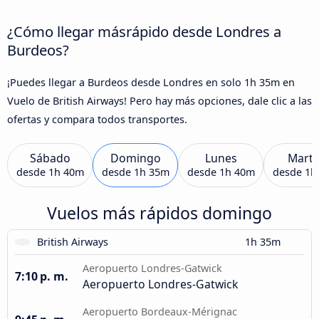
¿Cómo llegar másrápido desde Londres a
Burdeos?
¡Puedes llegar a Burdeos desde Londres en solo 1h 35m en
Vuelo de British Airways! Pero hay más opciones, dale clic a las
ofertas y compara todos transportes.
Sábado
Domingo
Lunes
Marte
desde
1h 40m
desde
1h 35m
desde
1h 40m
desde
1h
Vuelos más rápidos domingo
British Airways
1h 35m
Aeropuerto Londres-Gatwick
7:10 p. m.
Aeropuerto Londres-Gatwick
Aeropuerto Bordeaux-Mérignac