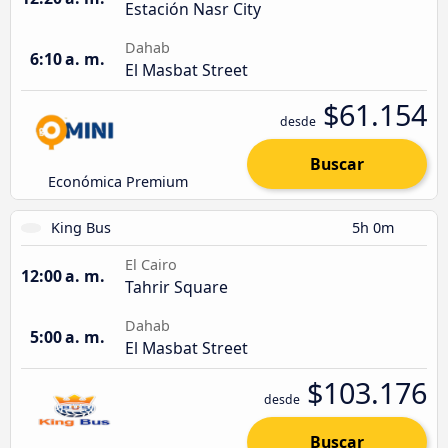
Estación Nasr City
Dahab
6:10 a. m.
El Masbat Street
$61.154
desde
Buscar
Económica Premium
King Bus
5h 0m
El Cairo
12:00 a. m.
Tahrir Square
Dahab
5:00 a. m.
El Masbat Street
$103.176
desde
Buscar