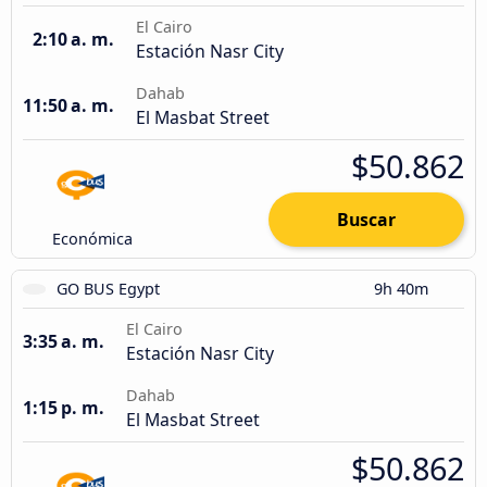
El Cairo
2:10 a. m.
Estación Nasr City
Dahab
11:50 a. m.
El Masbat Street
$50.862
Buscar
Económica
GO BUS Egypt
9h 40m
El Cairo
3:35 a. m.
Estación Nasr City
Dahab
1:15 p. m.
El Masbat Street
$50.862