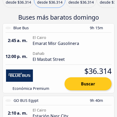
desde
$36.314
desde
$36.314
desde
$36.314
desde
$3
Buses más baratos domingo
Blue Bus
9h 15m
El Cairo
2:45 a. m.
Emarat Misr Gasolinera
Dahab
12:00 p. m.
El Masbat Street
$36.314
Buscar
Económica Premium
GO BUS Egypt
9h 40m
El Cairo
2:10 a. m.
Estación Nasr City