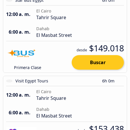
Star Bus Egypt
6h 0m
El Cairo
12:00 a. m.
Tahrir Square
Dahab
6:00 a. m.
El Masbat Street
$149.018
desde
Buscar
Primera Clase
Visit Egypt Tours
6h 0m
El Cairo
12:00 a. m.
Tahrir Square
Dahab
6:00 a. m.
El Masbat Street
$153.438