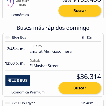
desde
Buscar
Económica
Buses más rápidos domingo
Blue Bus
9h 15m
El Cairo
2:45 a. m.
Emarat Misr Gasolinera
Dahab
12:00 p. m.
El Masbat Street
$36.314
Buscar
Económica Premium
GO BUS Egypt
9h 40m