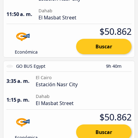
Dahab
11:50 a. m.
El Masbat Street
$50.862
Buscar
Económica
GO BUS Egypt
9h 40m
El Cairo
3:35 a. m.
Estación Nasr City
Dahab
1:15 p. m.
El Masbat Street
$50.862
Buscar
Económica