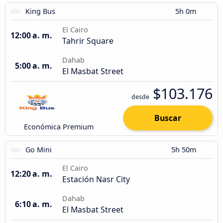
King Bus
5h 0m
El Cairo
12:00 a. m.
Tahrir Square
Dahab
5:00 a. m.
El Masbat Street
$103.176
desde
Buscar
Económica Premium
Go Mini
5h 50m
El Cairo
12:20 a. m.
Estación Nasr City
Dahab
6:10 a. m.
El Masbat Street