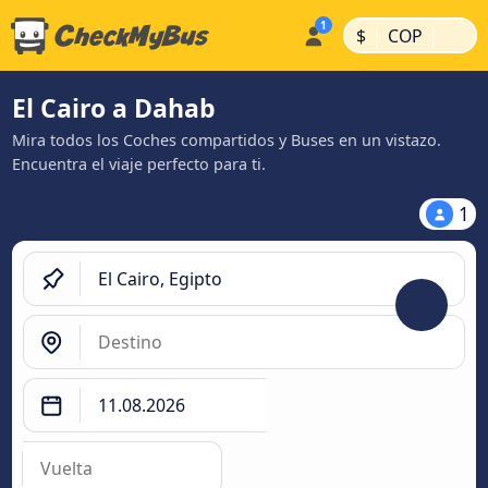
|
|
$
COP
El Cairo a Dahab
Mira todos los Coches compartidos y Buses en un vistazo.
Encuentra el viaje perfecto para ti.
1