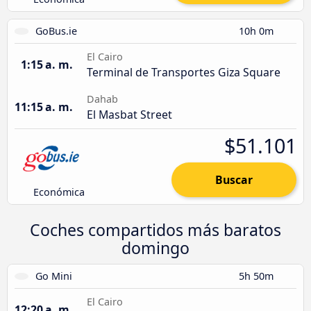
GoBus.ie
10h 0m
El Cairo
1:15 a. m.
Terminal de Transportes Giza Square
Dahab
11:15 a. m.
El Masbat Street
$51.101
Buscar
Económica
Coches compartidos más baratos
domingo
Go Mini
5h 50m
El Cairo
12:20 a. m.