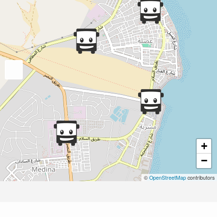
+
−
©
OpenStreetMap
contributors