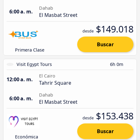
Dahab
6:00 a. m.
El Masbat Street
$149.018
desde
Buscar
Primera Clase
Visit Egypt Tours
6h 0m
El Cairo
12:00 a. m.
Tahrir Square
Dahab
6:00 a. m.
El Masbat Street
$153.438
desde
Buscar
Económica