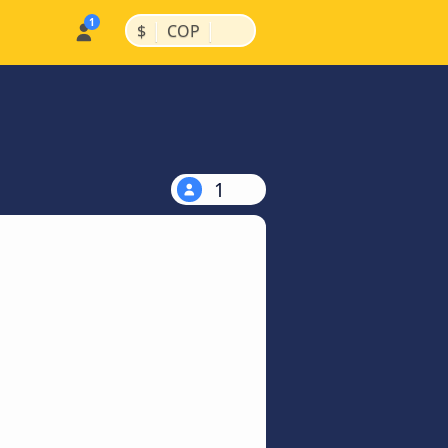
|
|
$
COP
1