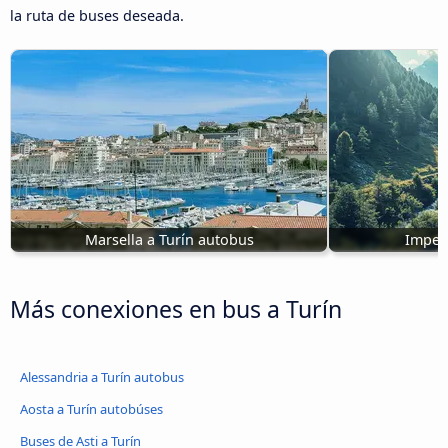
la ruta de buses deseada.
Marsella a Turín autobus
Imperi
Más conexiones en bus a Turín
Alessandria a Turín autobus
Aosta a Turín autobúses
Buses de Asti a Turín