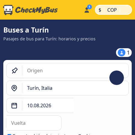
|
|
$
COP
Buses a Turín
Pasajes de bus para Turín: horarios y precios
1