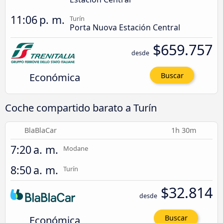
11:06 p. m.
Turín
Porta Nuova Estación Central
$659.757
desde
Económica
Buscar
Coche compartido barato a Turín
BlaBlaCar
1h 30m
7:20 a. m.
Modane
8:50 a. m.
Turín
$32.814
desde
Económica
Buscar