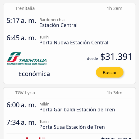
Trenitalia
1h 28m
5:17 a. m.
Bardonecchia
Estación Central
6:45 a. m.
Turín
Porta Nuova Estación Central
$31.391
desde
Económica
Buscar
TGV Lyria
1h 34m
6:00 a. m.
Milán
Porta Garibaldi Estación de Tren
7:34 a. m.
Turín
Porta Susa Estación de Tren