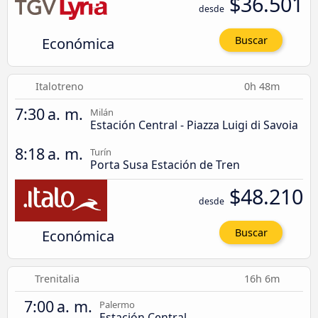
$36.501
desde
Económica
Buscar
Italotreno
0h 48m
7:30 a. m.
Milán
Estación Central - Piazza Luigi di Savoia
8:18 a. m.
Turín
Porta Susa Estación de Tren
$48.210
desde
Económica
Buscar
Trenitalia
16h 6m
7:00 a. m.
Palermo
Estación Central