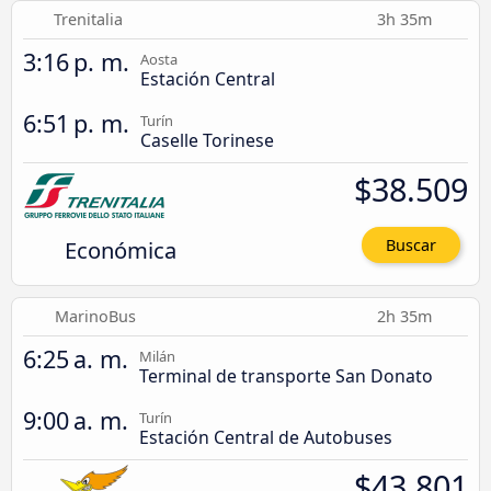
Trenitalia
3h 35m
3:16 p. m.
Aosta
Estación Central
6:51 p. m.
Turín
Caselle Torinese
$38.509
Económica
Buscar
MarinoBus
2h 35m
6:25 a. m.
Milán
Terminal de transporte San Donato
9:00 a. m.
Turín
Estación Central de Autobuses
$43.801