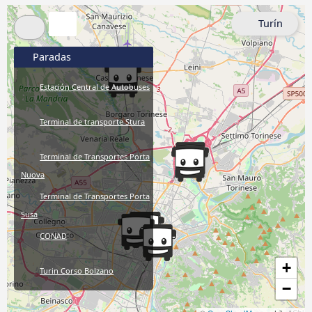
Turín
Paradas
Estación Central de Autobuses
Terminal de transporte Stura
Terminal de Transportes Porta
Nuova
Terminal de Transportes Porta
Susa
CONAD
+
Turin Corso Bolzano
−
Porta Susa Estación de Tren