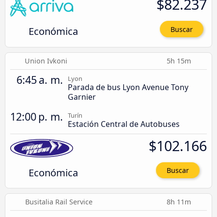
$82.237
Económica
Buscar
Union Ivkoni
5h 15m
6:45 a. m.
Lyon
Parada de bus Lyon Avenue Tony
Garnier
12:00 p. m.
Turín
Estación Central de Autobuses
$102.166
Económica
Buscar
Busitalia Rail Service
8h 11m