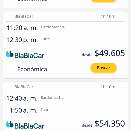
BlaBlaCar
1h 10m
11:20 a. m.
Bardonecchia
12:30 p. m.
Turín
$49.605
desde
Económica
Buscar
BlaBlaCar
1h 10m
12:40 a. m.
Bardonecchia
1:50 a. m.
Turín
$54.350
desde