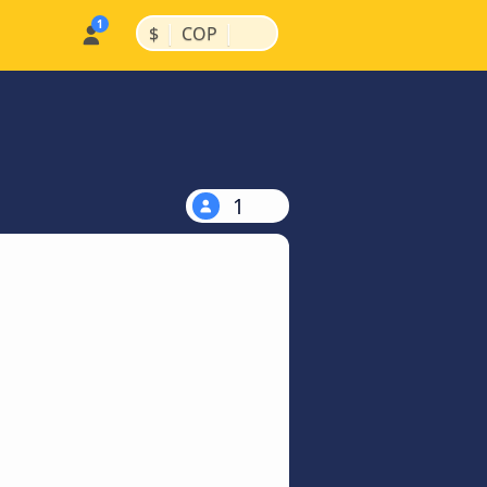
|
|
$
COP
1