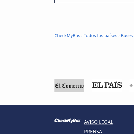
CheckMyBus
›
Todos los países
›
Buses 
AVISO LEGAL
PRENSA