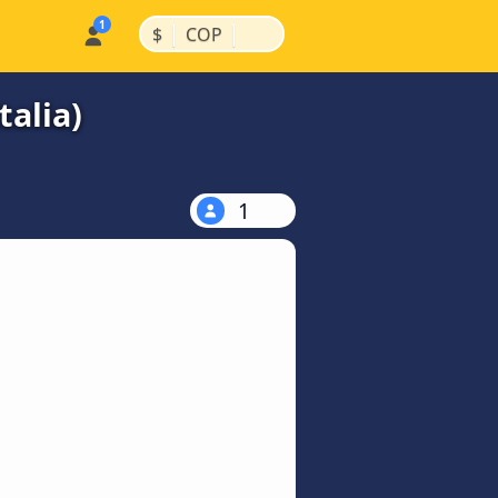
|
|
$
COP
talia)
1