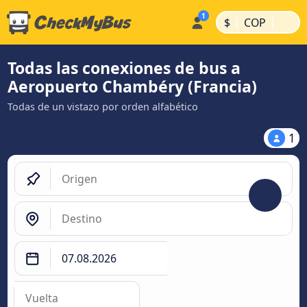
|
|
$
COP
Todas las conexiones de bus a
Aeropuerto Chambéry (Francia)
Todas de un vistazo por orden alfabético
1