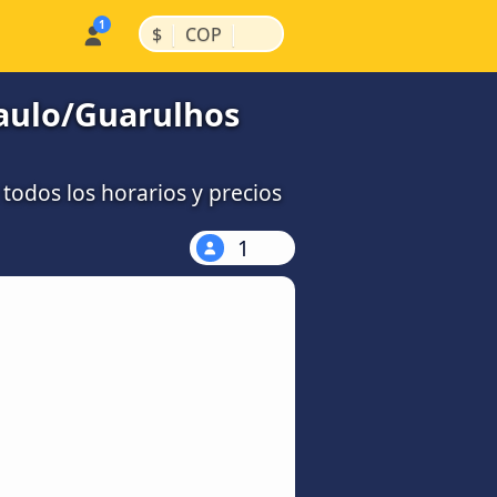
|
|
$
COP
Paulo/Guarulhos
odos los horarios y precios
1