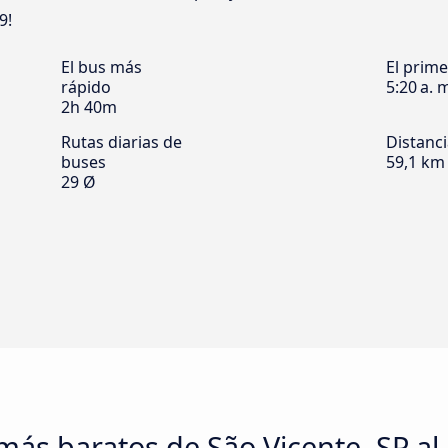
9!
El bus más
El prim
rápido
5:20 a. 
2h 40m
Rutas diarias de
Distanc
buses
59,1 km
29 Ø
más baratos de São Vicente, SP a