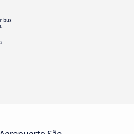
er bus
m.
ia
l Aeropuerto São