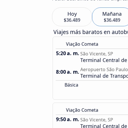
Hoy
Mañana
$36.489
$36.489
Viajes más baratos en auto
Viação Cometa
5:20 a. m.
São Vicente, SP
Terminal Central de
Aeropuerto São Paul
8:00 a. m.
Terminal de Transp
Básica
Viação Cometa
9:50 a. m.
São Vicente, SP
Terminal Central de