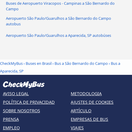
Buses de Aeropuerto Viracopos - Campinas a São Bernardo do
Campo
Aeropuerto São Paulo/Guarulhos a São Bernardo do Campo
autobus
Aeropuerto São Paulo/Guarulhos a Aparecida, SP autobúses
CheckMyBus
›
Buses en Brasil
›
Bus a São Bernardo do Campo
›
Bus a
Aparecida, SP
AVISO LEGAL
METODOLOGIA
POLÍTICA DE PRIVACIDAD
AJUSTES DE COOKIES
SOBRE NOSOTROS
ARTÍCULO
PRENSA
EMPRESAS DE BUS
EMPLEO
VIAJES