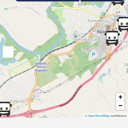
+
−
©
OpenStreetMap
contributors