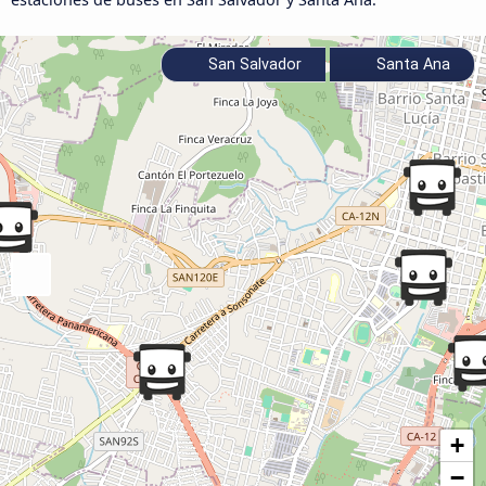
San Salvador
Santa Ana
+
−