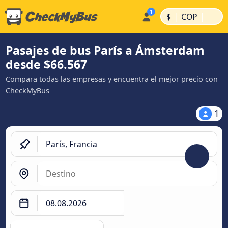
|
|
$
COP
Pasajes de bus París a Ámsterdam
desde $66.567
Compara todas las empresas y encuentra el mejor precio con
CheckMyBus
1