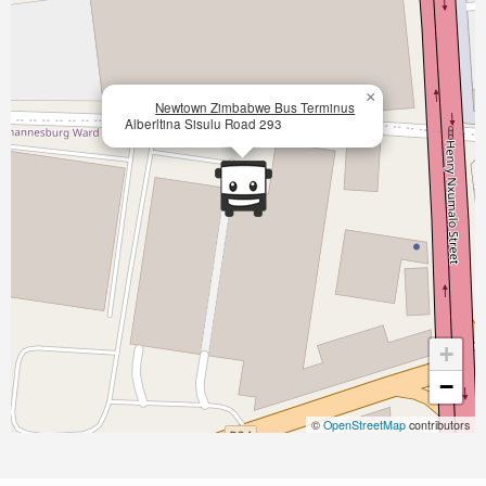
×
Newtown Zimbabwe Bus Terminus
Alberltina Sisulu Road 293
+
−
©
OpenStreetMap
contributors